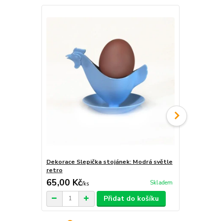
Dekorace Slepička stojánek: Modrá světle
Dekorace Sl
retro
65,00 Kč
65,00 Kč
Skladem
/
ks
Přidat do košíku