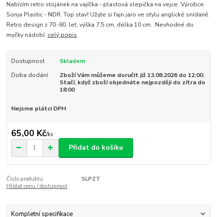
Nabízím retro stojánek na vajíčka - plastová slepička na vejce. Výrobce
Sonja Plastic - NDR. Top stav! Užijte si fajn jaro ve stylu anglické snídaně.
Retro design z 70.-80. let, výška 7,5 cm, délka 10 cm. Nevhodné do
myčky nádobí.
celý popis
Dostupnost
Skladem
Doba dodání
Zboží Vám můžeme doručit již 13.08.2026 do 12:00.
Stačí, když zboží objednáte nejpozději do zítra do
18:00
Nejsme plátci DPH
65,00 Kč
/
ks
Přidat do košíku
Číslo produktu:
SLPZT
Hlídat cenu / dostupnost
Kompletní specifikace