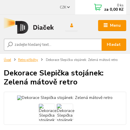
0
ks
CZK
za
0,00 Kč
Menu
Hledat
Úvod
Retro příběhy
Dekorace Slepička stojánek: Zelená mátově retro
Dekorace Slepička stojánek:
Zelená mátově retro