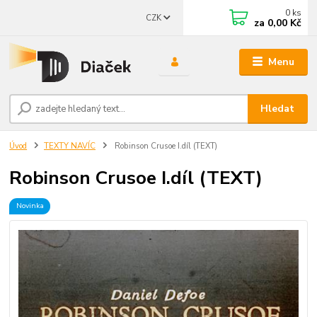
0
ks
CZK
za
0,00 Kč
Menu
Hledat
Úvod
TEXTY NAVÍC
Robinson Crusoe I.díl (TEXT)
Robinson Crusoe I.díl (TEXT)
Novinka