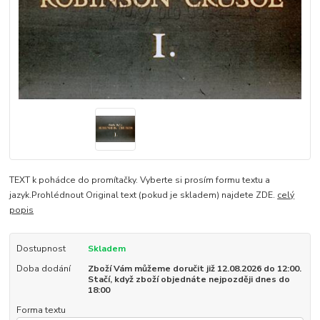
TEXT k pohádce do promítačky. Vyberte si prosím formu textu a
jazyk.Prohlédnout Original text (pokud je skladem) najdete ZDE.
celý
popis
Dostupnost
Skladem
Doba dodání
Zboží Vám můžeme doručit již 12.08.2026 do 12:00.
Stačí, když zboží objednáte nejpozději dnes do
18:00
Forma textu