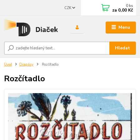
0
ks
CZK
za
0,00 Kč
Menu
Hledat
Úvod
Diapásy
Rozčítadlo
Rozčítadlo