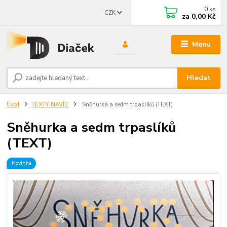
0
ks
CZK
za
0,00 Kč
Menu
Hledat
Úvod
TEXTY NAVÍC
Sněhurka a sedm trpaslíků (TEXT)
Sněhurka a sedm trpaslíků
(TEXT)
Novinka