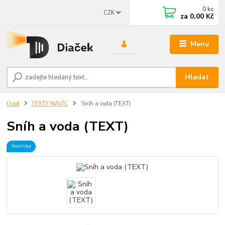
0
ks
CZK
za
0,00 Kč
Menu
Hledat
Úvod
TEXTY NAVÍC
Sníh a voda (TEXT)
Sníh a voda (TEXT)
Novinka