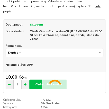
TEXT k pohádce do promítačky. Vyberte si prosím formu
textu.Prohlédnout Original text (pokud je skladem) najdete ZDE.
celý
popis
Dostupnost
Skladem
Doba dodání
Zboží Vám můžeme doručit již 12.08.2026 do 12:00.
Stačí, když zboží objednáte nejpozději dnes do
18:00
Forma textu
Nejsme plátci DPH
10,00 Kč
/
ks
Přidat do košíku
Číslo produktu:
T/0832-
Výrobce:
Diafilm Praha
Rok výroby:
1954