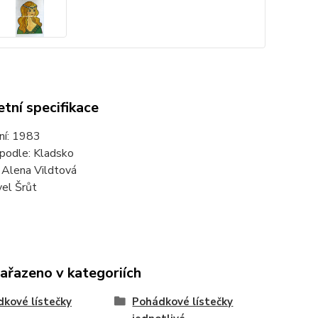
tní specifikace
ní: 1983
podle: Kladsko
: Alena Vildtová
vel Šrůt
zařazeno v kategoriích
kové lístečky
Pohádkové lístečky