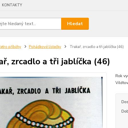
KONTAKTY
Hledat
etro příběhy
Pohádkové lístečky
Trakař, zrcadlo a tři jablíčka (46)
ř, zrcadlo a tři jablíčka (46)
Rok vy
Vildto
Dos
Dob