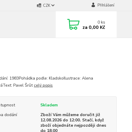
Přihlášení
CZK
0
ks
za
0,00 Kč
dání: 1983Pohádka podle: KladskoIlustrace: Alena
váText: Pavel Šrůt
celý popis
tupnost
Skladem
a dodání
Zboží Vám můžeme doručit již
12.08.2026 do 12:00. Stačí, když
zboží objednáte nejpozději dnes
do 18:00