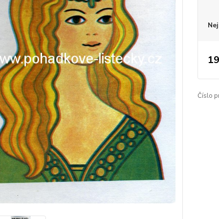
Nej
19
Číslo p