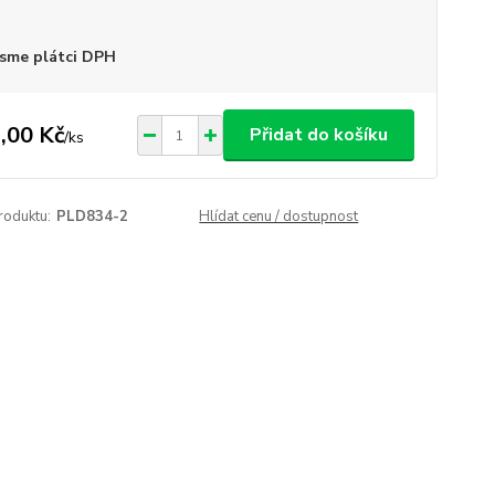
sme plátci DPH
,00 Kč
Přidat do košíku
/
ks
roduktu:
PLD834-2
Hlídat cenu / dostupnost