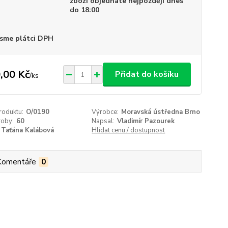
zboží objednáte nejpozději dnes
do 18:00
sme plátci DPH
,00 Kč
Přidat do košíku
/
ks
roduktu:
O/0190
Výrobce:
Moravská ústředna Brno
roby:
60
Napsal:
Vladimír Pazourek
Taťána Kalábová
Hlídat cenu / dostupnost
Komentáře
0