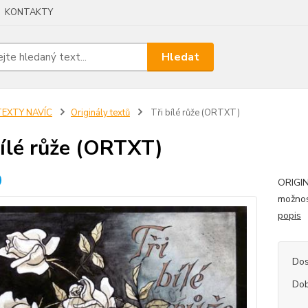
KONTAKTY
Hledat
TEXTY NAVÍC
Originály textů
Tři bílé růže (ORTXT)
bílé růže (ORTXT)
ORIGIN
možnos
popis
Dos
Dob