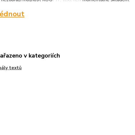
lédnout
zařazeno v kategoriích
nály textů