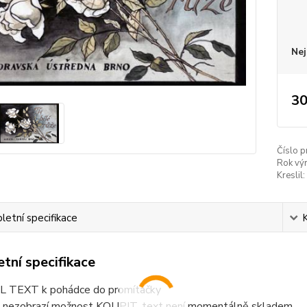
Nej
30
Číslo p
Rok vý
Kreslil:
etní specifikace
tní specifikace
 TEXT k pohádce do promítačky
 nezobrazí možnost KOUPIT, text není momentálně skladem.