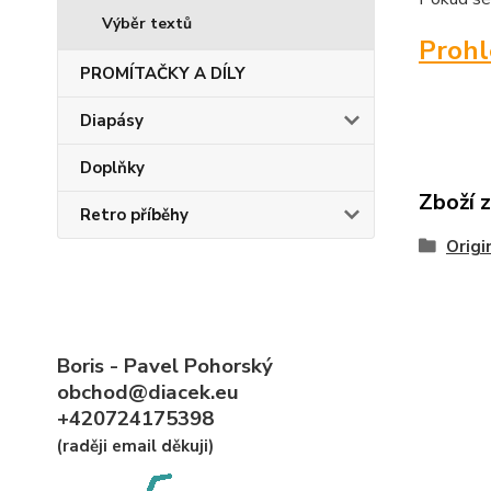
Výběr textů
Proh
PROMÍTAČKY A DÍLY
Diapásy
Doplňky
Zboží 
Retro příběhy
Origi
Boris - Pavel Pohorský
obchod@diacek.eu
+420724175398
(raději email děkuji)