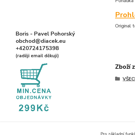
Pohádka d
Proh
Original 
Boris - Pavel Pohorský
obchod@diacek.eu
+420724175398
(raději email děkuji)
Zboží 
VŠEC
Pro základní funk