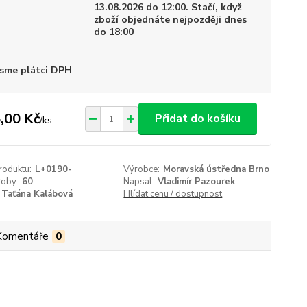
13.08.2026 do 12:00. Stačí, když
zboží objednáte nejpozději dnes
do 18:00
sme plátci DPH
,00 Kč
Přidat do košíku
/
ks
roduktu:
L+0190-
Výrobce:
Moravská ústředna Brno
roby:
60
Napsal:
Vladimír Pazourek
Taťána Kalábová
Hlídat cenu / dostupnost
Komentáře
0