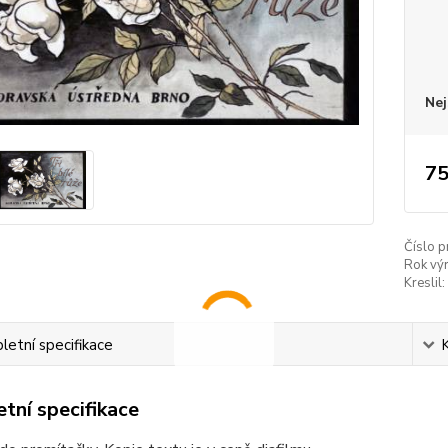
Nej
75
Číslo p
Rok vý
Kreslil:
etní specifikace
tní specifikace