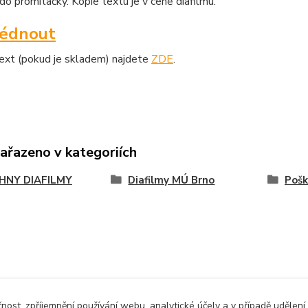
o promítačky. Kopie textu je v ceně diafilmu.
lédnout
text (pokud je skladem) najdete
ZDE
.
zařazeno v kategoriích
HNY DIAFILMY
Diafilmy MÚ Brno
Pošk
čnost, zpříjemnění používání webu, analytické účely a v případě udělení