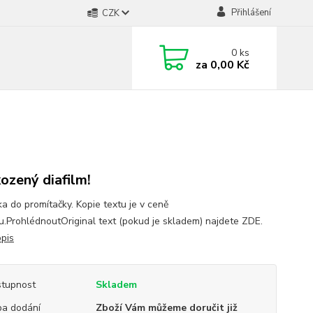
Přihlášení
CZK
0
ks
za
0,00 Kč
ozený diafilm!
a do promítačky. Kopie textu je v ceně
mu.ProhlédnoutOriginal text (pokud je skladem) najdete ZDE.
opis
tupnost
Skladem
a dodání
Zboží Vám můžeme doručit již