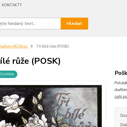
KONTAKTY
Hledat
iafilmy MÚ Brno
Tři bílé růže (POSK)
bílé růže (POSK)
Pošk
 ZDARMA
Pohádk
diafil
celý p
Dos
Dob