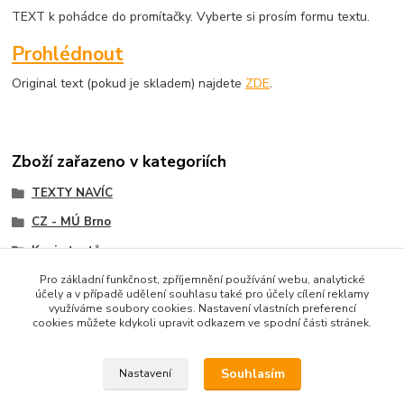
TEXT k pohádce do promítačky. Vyberte si prosím formu textu.
Prohlédnout
Original text (pokud je skladem) najdete
ZDE
.
Zboží zařazeno v kategoriích
TEXTY NAVÍC
CZ - MÚ Brno
Kopie textů
Pro základní funkčnost, zpříjemnění používání webu, analytické
účely a v případě udělení souhlasu také pro účely cílení reklamy
využíváme soubory cookies. Nastavení vlastních preferencí
cookies můžete kdykoli upravit odkazem ve spodní části stránek.
Upravit sběr cookies.
Souhlasím
Nastavení