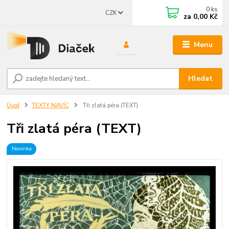
0
ks
CZK
za
0,00 Kč
Menu
Hledat
Úvod
TEXTY NAVÍC
Tři zlatá péra (TEXT)
Tři zlatá péra (TEXT)
Novinka