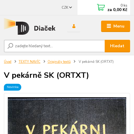
0
ks
CZK
za
0,00 Kč
Menu
Hledat
Úvod
TEXTY NAVÍC
Originály textů
V pekárně SK (ORTXT)
V pekárně SK (ORTXT)
Novinka