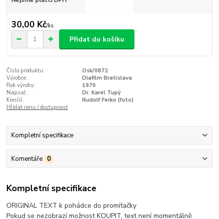
30,00 Kč
/
ks
Přidat do košíku
Číslo produktu:
Osk/0872
Výrobce:
Diafilm Bratislava
Rok výroby:
1970
Napsal:
Dr. Karel Tupý
Kreslil:
Rudolf Ferko (foto)
Hlídat cenu / dostupnost
Kompletní specifikace
Komentáře
0
Kompletní specifikace
ORIGINAL TEXT k pohádce do promítačky
Pokud se nezobrazí možnost KOUPIT, text není momentálně