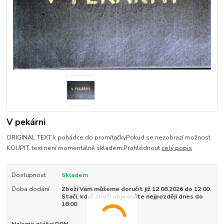
V pekárni
ORIGINAL TEXT k pohádce do promítačkyPokud se nezobrazí možnost
KOUPIT, text není momentálně skladem.Prohlédnout
celý popis
Dostupnost
Skladem
Doba dodání
Zboží Vám můžeme doručit již 12.08.2026 do 12:00.
Stačí, když zboží objednáte nejpozději dnes do
18:00
Nejsme plátci DPH