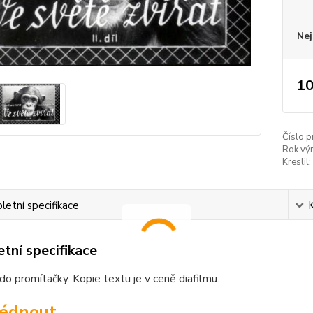
Nej
10
Číslo p
Rok vý
Kreslil:
etní specifikace
tní specifikace
o promítačky. Kopie textu je v ceně diafilmu.
lédnout