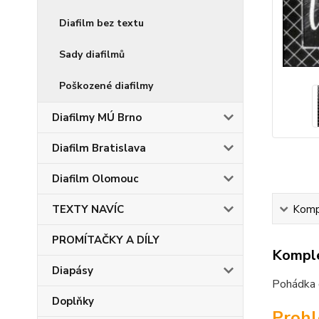
Diafilm bez textu
Sady diafilmů
Poškozené diafilmy
Diafilmy MÚ Brno
Diafilm Bratislava
Diafilm Olomouc
TEXTY NAVÍC
Kompl
PROMÍTAČKY A DÍLY
Komple
Diapásy
Pohádka d
Doplňky
Proh