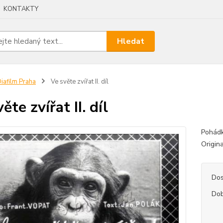
KONTAKTY
Hledat
iafilm Praha
Ve světe zvířat II. díl
ěte zvířat II. díl
Pohádk
Origin
Dos
Dob