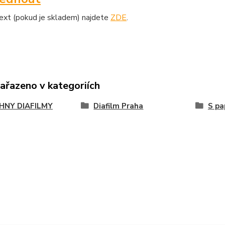
text (pokud je skladem) najdete
ZDE
.
zařazeno v kategoriích
HNY DIAFILMY
Diafilm Praha
S pa