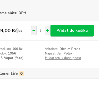
sme plátci DPH
9,00 Kč
Přidat do košíku
/
ks
roduktu:
0018x
Výrobce:
Diafilm Praha
roby:
1956
Napsal:
Jan Polák
F. Vopat (foto)
Hlídat cenu / dostupnost
Komentáře
0