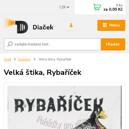
0
ks
CZK
za
0,00 Kč
Menu
Hledat
Úvod
Diapásy
Velká štika, Rybaříček
Velká štika, Rybaříček