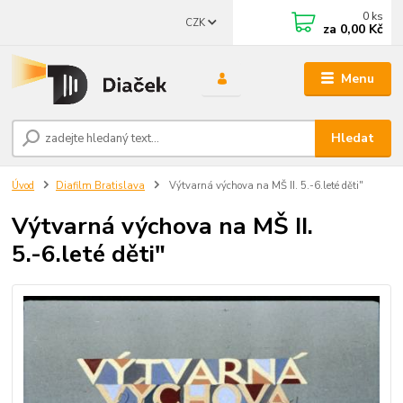
0
ks
CZK
za
0,00 Kč
Menu
Hledat
Úvod
Diafilm Bratislava
Výtvarná výchova na MŠ II. 5.-6.leté děti"
Výtvarná výchova na MŠ II.
5.-6.leté děti"