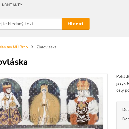
KONTAKTY
Hledat
iafilmy MÚ Brno
Zlatovláska
ovláska
Pohádk
jazyk 
celý p
Dos
Dob