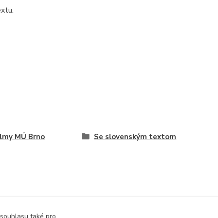
extu.
ilmy MÚ Brno
Se slovenským textom
 souhlasu také pro