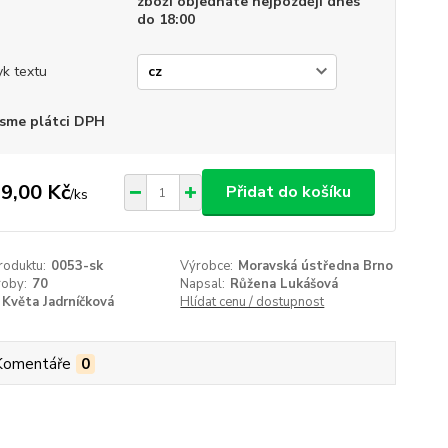
zboží objednáte nejpozději dnes
do 18:00
yk textu
sme plátci DPH
9,00 Kč
Přidat do košíku
/
ks
roduktu:
0053-sk
Výrobce:
Moravská ústředna Brno
roby:
70
Napsal:
Růžena Lukášová
Květa Jadrníčková
Hlídat cenu / dostupnost
Komentáře
0