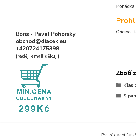
Pohádka d
Proh
Original 
Boris - Pavel Pohorský
obchod@diacek.eu
+420724175398
(raději email děkuji)
Zboží 
Klasi
S pa
Pro základní funk