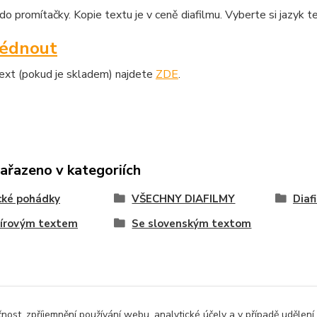
o promítačky. Kopie textu je v ceně diafilmu. Vyberte si jazyk t
lédnout
text (pokud je skladem) najdete
ZDE
.
zařazeno v kategoriích
cké pohádky
VŠECHNY DIAFILMY
Diaf
pírovým textem
Se slovenským textom
čnost, zpříjemnění používání webu, analytické účely a v případě udělení