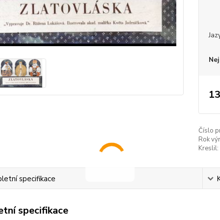
Jaz
Nej
13
Číslo p
Rok vý
Kreslil:
etní specifikace
tní specifikace