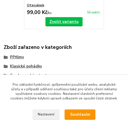
Otesánek
99,00 Kč
Skladem
/
ks
Zvolit variantu
Zboží zařazeno v kategoriích
PPfilmy
Klasické pohádky
Se slovenským textom
Pro základní funkčnost, zpříjemnění používání webu, analytické
účely a v případě udělení souhlasu také pro účely cílení reklamy
využíváme soubory cookies. Nastavení vlastních preferencí
cookies můžete kdykoli upravit odkazem ve spodní části stránek.
Upravit sběr cookies.
Souhlasím
Nastavení