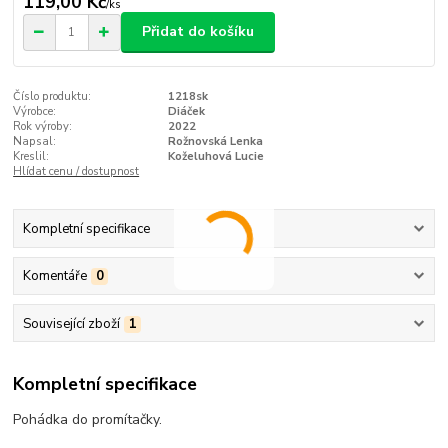
119,00 Kč
/
ks
Přidat do košíku
Číslo produktu:
1218sk
Výrobce:
Diáček
Rok výroby:
2022
Napsal:
Rožnovská Lenka
Kreslil:
Koželuhová Lucie
Hlídat cenu / dostupnost
Kompletní specifikace
Komentáře
0
Související zboží
1
Kompletní specifikace
Pohádka do promítačky.