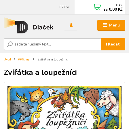
0
ks
CZK
za
0,00 Kč
Menu
Hledat
Úvod
PPfilmy
Zvířátka a loupežníci
Zvířátka a loupežníci