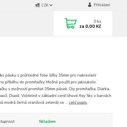
Přihlášení
CZK
0
ks
za
0,00 Kč
ks pásku z průhledné folie šířky 35mm pro nakreslení
ího příběhu do promítačky. Možné použít pro jakoukoliv
ačku s možností promítat 35mm pásek. Diy promítačka, Diarka,
iax3, Diax4. Volitelně v základní ceně lihové fixy 5ks v barvách
ná modrá černá oranžová zelená) se ...
celý popis
tupnost
Skladem