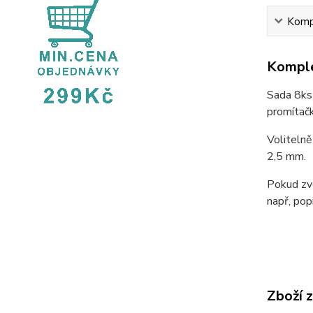
Kompl
Komple
Sada 8ks 
promítač
Volitelně
2,5 mm.
Pokud zvo
např, pop
Zboží 