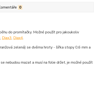
Komentáře
0
běhu do promítačky. Možné použít pro jakoukoliv
r
,
Diax3
,
Diax4
.
oranžová zelená) se dvěma hroty -
šířka stopy 0,6 mm a
é se nebudou mazat a musí na folie držet, je možné použít