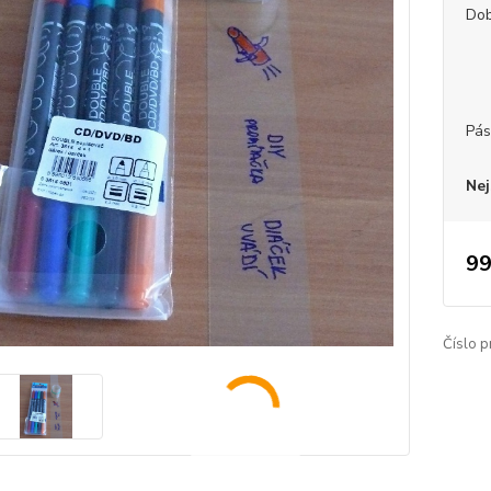
Dob
Pás
Nej
99
Číslo p