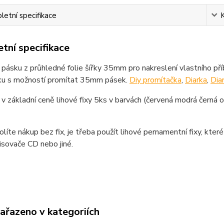
etní specifikace
tní specifikace
pásku z průhledné folie šířky 35mm pro nakreslení vlastního pří
ku s možností promítat 35mm pásek.
Diy promítačka
,
Diarka
,
Dia
 v základní ceně lihové fixy 5ks v barvách (červená modrá černá 
líte nákup bez fix, je třeba použít lihové pernamentní fixy, kter
isovače CD nebo jiné.
zařazeno v kategoriích